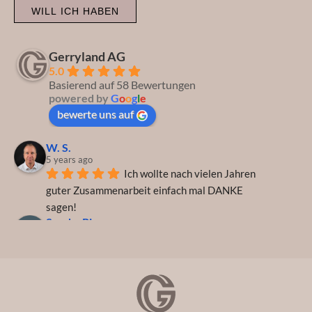
WILL ICH HABEN
Gerryland AG
5.0
Basierend auf 58 Bewertungen
powered by
G
o
o
g
l
e
bewerte uns auf
W. S.
5 years ago
Ich wollte nach vielen Jahren 
guter Zusammenarbeit einfach mal DANKE 
sagen!
Sascha Piron
5 years ago
Perfekt! Ein anderes Wort 
fällt mir dazu nicht ein. Freundlicher Service, 
gehen auf Kundenwünsche ein und reagieren
... 
weiterlesen