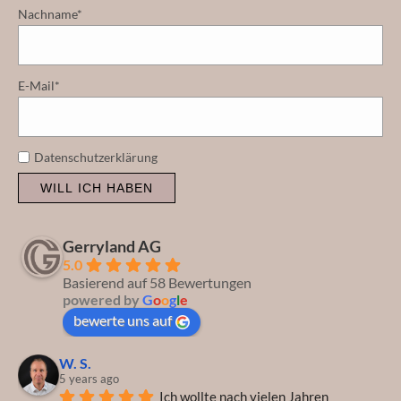
Nachname*
E-Mail*
Datenschutzerklärung
WILL ICH HABEN
Gerryland AG
5.0
Basierend auf 58 Bewertungen
powered by
G
o
o
g
l
e
bewerte uns auf
W. S.
5 years ago
Ich wollte nach vielen Jahren 