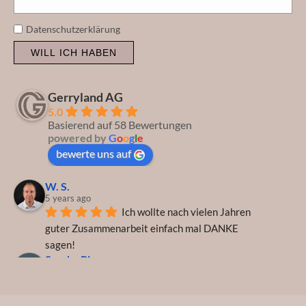
Datenschutzerklärung
WILL ICH HABEN
Gerryland AG
5.0
Basierend auf 58 Bewertungen
powered by
G
o
o
g
l
e
bewerte uns auf
W. S.
5 years ago
Ich wollte nach vielen Jahren 
guter Zusammenarbeit einfach mal DANKE 
sagen!
Sascha Piron
5 years ago
Perfekt! Ein anderes Wort 
fällt mir dazu nicht ein. Freundlicher Service, 