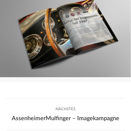
Project
NÄCHSTES
navigation
AssenheimerMulfinger – Imagekampagne
Next
project: