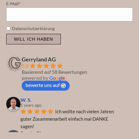
E-Mail*
Datenschutzerklärung
WILL ICH HABEN
Gerryland AG
5.0
Basierend auf 58 Bewertungen
powered by
G
o
o
g
l
e
bewerte uns auf
W. S.
5 years ago
Ich wollte nach vielen Jahren 
guter Zusammenarbeit einfach mal DANKE 
sagen!
Sascha Piron
5 years ago