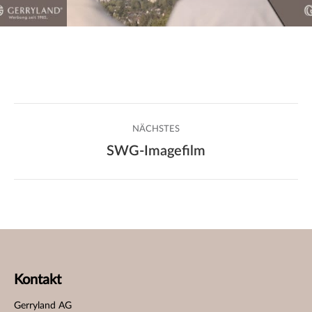
Project
NÄCHSTES
navigation
SWG-Imagefilm
Next
project:
Kontakt
Gerryland AG